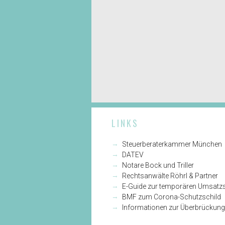
LINKS
→
Steuerberaterkammer München
→
DATEV
→
Notare Bock und Triller
→
Rechtsanwälte Röhrl & Partner
→
E-Guide zur temporären Umsatz
→
BMF zum Corona-Schutzschild
→
Informationen zur Überbrückung