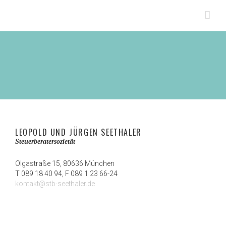
LEOPOLD UND JÜRGEN SEETHALER
Steuerberatersozietät
Olgastraße 15, 80636 München
T 089 18 40 94, F 089 1 23 66-24
kontakt@stb-seethaler.de